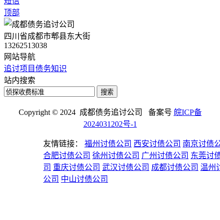
短信
顶部
四川省成都市郫县东大街
13262513038
网站导航
追讨项目
债务知识
站内搜索
搜索
Copyright © 2024 成都债务追讨公司 备案号
皖ICP备
2024031202号-1
友情链接：
福州讨债公司
西安讨债公司
南京讨债
合肥讨债公司
徐州讨债公司
广州讨债公司
东莞讨
司
重庆讨债公司
武汉讨债公司
成都讨债公司
温州
公司
中山讨债公司